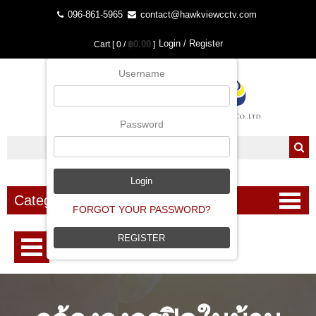
096-861-5965
contact@hawkviewcctv.com
Login / Register
฿0.00
Cart [ 0 /
]
Username
Password
Categories
FORGOT YOUR PASSWORD?
REGISTER