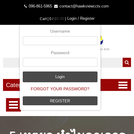
096-861-5965
contact@hawkviewcctv.com
Login / Register
฿0.00
Cart [ 0 /
]
Username
Password
Categories
FORGOT YOUR PASSWORD?
REGISTER