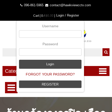
096-861-5965
contact@hawkviewcctv.com
Login / Register
฿0.00
Cart [ 0 /
]
Username
Password
Categories
FORGOT YOUR PASSWORD?
REGISTER