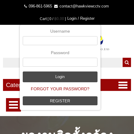
096-861-5965
contact@hawkviewcctv.com
Login / Register
฿0.00
Cart [ 0 /
]
Username
Password
Categories
FORGOT YOUR PASSWORD?
REGISTER