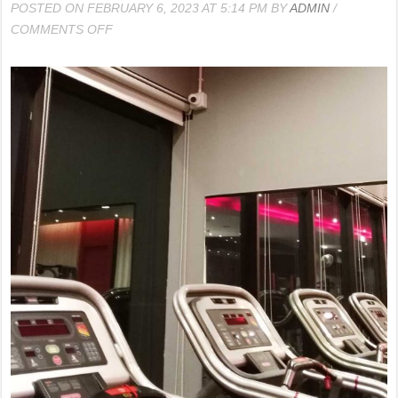
POSTED ON FEBRUARY 6, 2023 AT 5:14 PM BY
ADMIN
/
ON
COMMENTS OFF
ผล
งาน
ติด
ตั้ง
กล้อง
วงจรปิด
ฟิตเนส