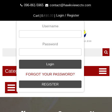
096-861-5965
contact@hawkviewcctv.com
Login / Register
฿0.00
Cart [ 0 /
]
Username
Password
Categories
FORGOT YOUR PASSWORD?
REGISTER