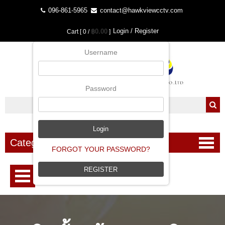
096-861-5965
contact@hawkviewcctv.com
Login / Register
฿0.00
Cart [ 0 /
]
Username
Password
Categories
FORGOT YOUR PASSWORD?
REGISTER