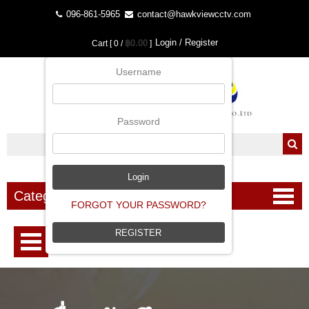
096-861-5965
contact@hawkviewcctv.com
Login / Register
฿0.00
Cart [ 0 /
]
Username
Password
Categories
FORGOT YOUR PASSWORD?
REGISTER