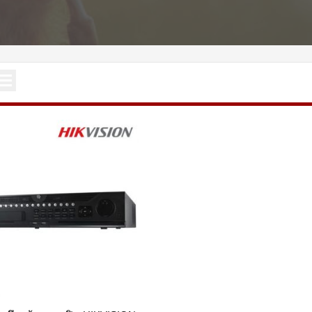
QUICK VIEW