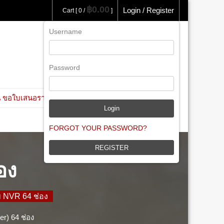
฿0.00
Login / Register
Cart [ 0 /
]
Username
Password
น ขอใบเสนอราคา
บทความ
FORGOT YOUR PASSWORD?
REGISTER
อง
พ NVR 64 ช่อง
r) 64 ช่อง