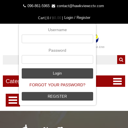
096-861-5965
contact@hawkviewcctv.com
Login / Register
฿0.00
Cart [ 0 /
]
Username
Password
Categories
FORGOT YOUR PASSWORD?
REGISTER