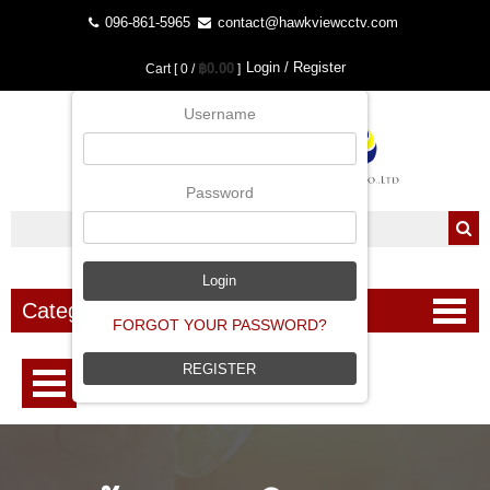
096-861-5965
contact@hawkviewcctv.com
Login / Register
฿0.00
Cart [ 0 /
]
Username
Password
Categories
FORGOT YOUR PASSWORD?
REGISTER