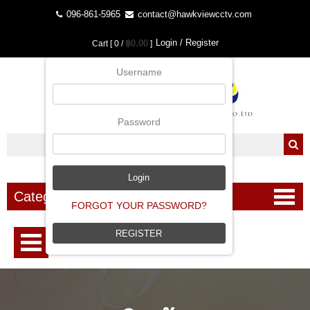
096-861-5965
contact@hawkviewcctv.com
Login / Register
฿0.00
Cart [ 0 /
]
Username
Password
Categories
FORGOT YOUR PASSWORD?
REGISTER