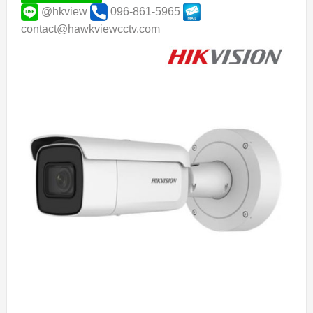
@hkview
096-861-5965
contact@hawkviewcctv.com