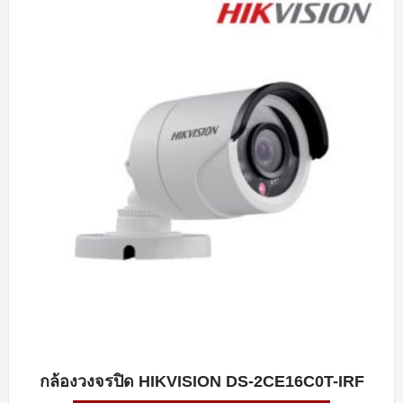
กล้องวงจรปิด HIKVISION DS-2CE16C0T-IRF
QUICK VIEW